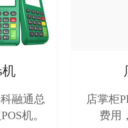
s机
海科融通总
店掌柜Pl
POS机。
费用